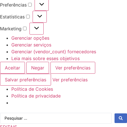
Preferências
Preferências
Estatísticas
Estatísticas
Marketing
Marketing
Gerenciar opções
Gerenciar serviços
Gerenciar {vendor_count} fornecedores
Leia mais sobre esses objetivos
Aceitar
Negar
Ver preferências
Salvar preferências
Ver preferências
Política de Cookies
Política de privacidade
Ir
Pesquisar
para
...
o
EDITAIS