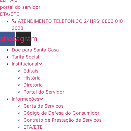
conteúdo
portal do servidor
ETA/ETE
ATENDIMENTO TELEFÔNICO 24HRS: 0800 010
2028
ebook
Instagram
Doe para Santa Casa
Tarifa Social
Institucional
Editais
História
Diretoria
Portal do Servidor
Informações
Carta de Serviços
Código de Defesa do Consumidor
Contrato de Prestação de Serviços
ETA/ETE