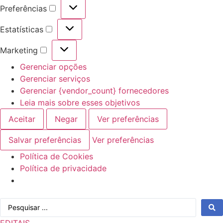
Preferências
Preferências
Estatísticas
Estatísticas
Marketing
Marketing
Gerenciar opções
Gerenciar serviços
Gerenciar {vendor_count} fornecedores
Leia mais sobre esses objetivos
Aceitar
Negar
Ver preferências
Salvar preferências
Ver preferências
Política de Cookies
Política de privacidade
Ir
Pesquisar
para
...
o
EDITAIS