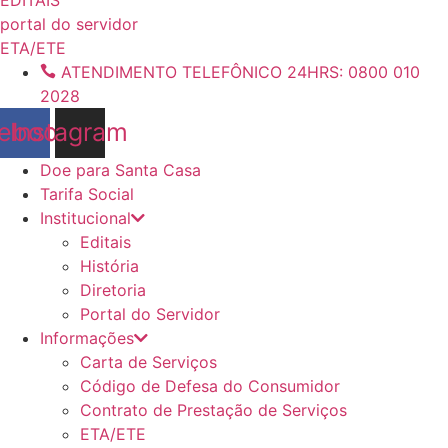
conteúdo
portal do servidor
ETA/ETE
ATENDIMENTO TELEFÔNICO 24HRS: 0800 010
2028
ebook
Instagram
Doe para Santa Casa
Tarifa Social
Institucional
Editais
História
Diretoria
Portal do Servidor
Informações
Carta de Serviços
Código de Defesa do Consumidor
Contrato de Prestação de Serviços
ETA/ETE