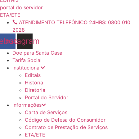
conteúdo
portal do servidor
ETA/ETE
ATENDIMENTO TELEFÔNICO 24HRS: 0800 010
2028
ebook
Instagram
Doe para Santa Casa
Tarifa Social
Institucional
Editais
História
Diretoria
Portal do Servidor
Informações
Carta de Serviços
Código de Defesa do Consumidor
Contrato de Prestação de Serviços
ETA/ETE