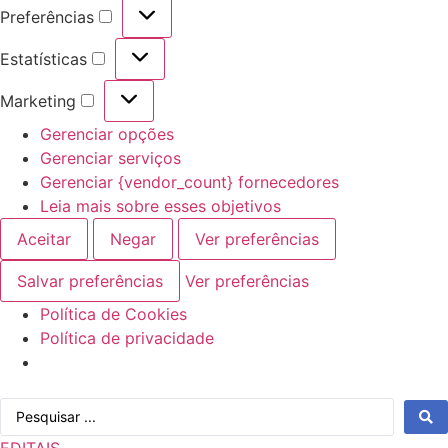
Preferências
Preferências
Estatísticas
Estatísticas
Marketing
Marketing
Gerenciar opções
Gerenciar serviços
Gerenciar {vendor_count} fornecedores
Leia mais sobre esses objetivos
Aceitar
Negar
Ver preferências
Salvar preferências
Ver preferências
Política de Cookies
Política de privacidade
Ir
Pesquisar
para
...
o
EDITAIS