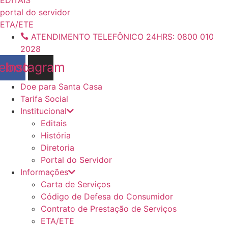
conteúdo
portal do servidor
ETA/ETE
ATENDIMENTO TELEFÔNICO 24HRS: 0800 010
2028
ebook
Instagram
Doe para Santa Casa
Tarifa Social
Institucional
Editais
História
Diretoria
Portal do Servidor
Informações
Carta de Serviços
Código de Defesa do Consumidor
Contrato de Prestação de Serviços
ETA/ETE