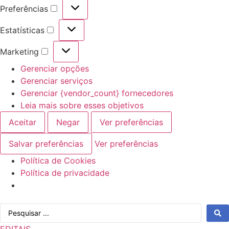
Preferências
Preferências
Estatísticas
Estatísticas
Marketing
Marketing
Gerenciar opções
Gerenciar serviços
Gerenciar {vendor_count} fornecedores
Leia mais sobre esses objetivos
Aceitar
Negar
Ver preferências
Salvar preferências
Ver preferências
Política de Cookies
Política de privacidade
Ir
Pesquisar
para
...
o
EDITAIS