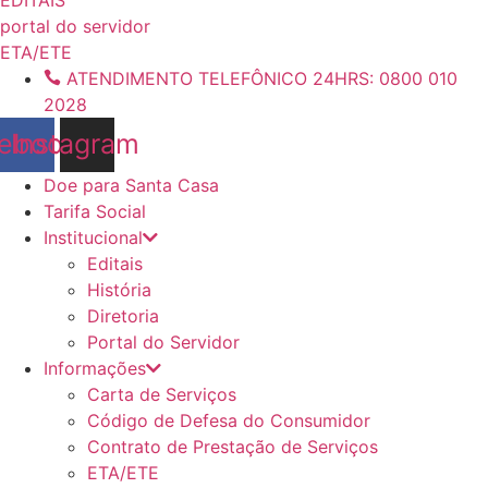
conteúdo
portal do servidor
ETA/ETE
ATENDIMENTO TELEFÔNICO 24HRS: 0800 010
2028
ebook
Instagram
Doe para Santa Casa
Tarifa Social
Institucional
Editais
História
Diretoria
Portal do Servidor
Informações
Carta de Serviços
Código de Defesa do Consumidor
Contrato de Prestação de Serviços
ETA/ETE