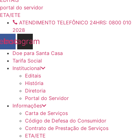
conteúdo
portal do servidor
ETA/ETE
ATENDIMENTO TELEFÔNICO 24HRS: 0800 010
2028
ebook
Instagram
Doe para Santa Casa
Tarifa Social
Institucional
Editais
História
Diretoria
Portal do Servidor
Informações
Carta de Serviços
Código de Defesa do Consumidor
Contrato de Prestação de Serviços
ETA/ETE