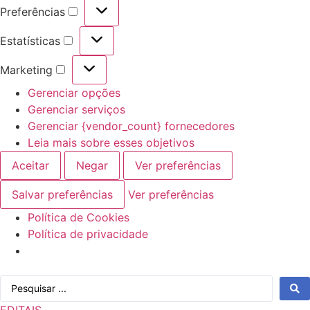
Preferências
Preferências
Estatísticas
Estatísticas
Marketing
Marketing
Gerenciar opções
Gerenciar serviços
Gerenciar {vendor_count} fornecedores
Leia mais sobre esses objetivos
Aceitar
Negar
Ver preferências
Salvar preferências
Ver preferências
Política de Cookies
Política de privacidade
Ir
Pesquisar
para
...
o
EDITAIS