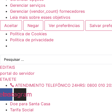
Gerenciar serviços
Gerenciar {vendor_count} fornecedores
Leia mais sobre esses objetivos
Aceitar
Negar
Ver preferências
Salvar pref
Política de Cookies
Política de privacidade
Ir
Pesquisar
para
...
o
EDITAIS
conteúdo
portal do servidor
ETA/ETE
ATENDIMENTO TELEFÔNICO 24HRS: 0800 010 20
ebook
Instagram
Doe para Santa Casa
Tarifa Social