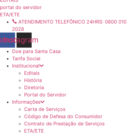
conteúdo
portal do servidor
ETA/ETE
ATENDIMENTO TELEFÔNICO 24HRS: 0800 010
2028
ebook
Instagram
Doe para Santa Casa
Tarifa Social
Institucional
Editais
História
Diretoria
Portal do Servidor
Informações
Carta de Serviços
Código de Defesa do Consumidor
Contrato de Prestação de Serviços
ETA/ETE