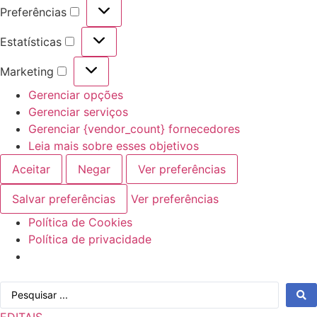
Preferências
Preferências
Estatísticas
Estatísticas
Marketing
Marketing
Gerenciar opções
Gerenciar serviços
Gerenciar {vendor_count} fornecedores
Leia mais sobre esses objetivos
Aceitar
Negar
Ver preferências
Salvar preferências
Ver preferências
Política de Cookies
Política de privacidade
Ir
Pesquisar
para
...
o
EDITAIS