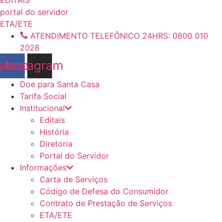
conteúdo
portal do servidor
ETA/ETE
ATENDIMENTO TELEFÔNICO 24HRS: 0800 010
2028
ebook
Instagram
Doe para Santa Casa
Tarifa Social
Institucional
Editais
História
Diretoria
Portal do Servidor
Informações
Carta de Serviços
Código de Defesa do Consumidor
Contrato de Prestação de Serviços
ETA/ETE