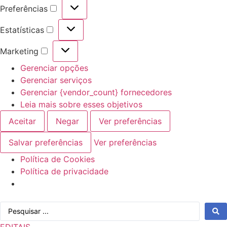
Preferências
Preferências
Estatísticas
Estatísticas
Marketing
Marketing
Gerenciar opções
Gerenciar serviços
Gerenciar {vendor_count} fornecedores
Leia mais sobre esses objetivos
Aceitar
Negar
Ver preferências
Salvar preferências
Ver preferências
Política de Cookies
Política de privacidade
Ir
Pesquisar
para
...
o
EDITAIS