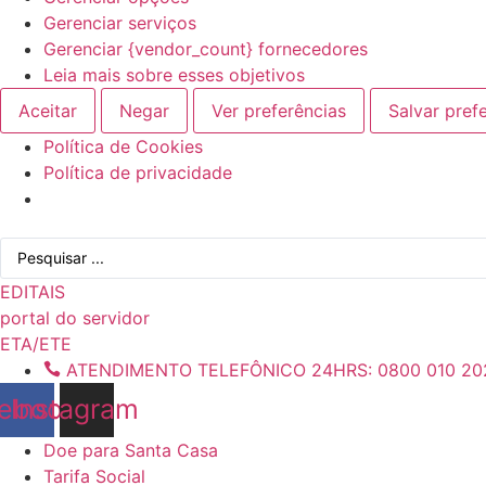
Gerenciar serviços
Gerenciar {vendor_count} fornecedores
Leia mais sobre esses objetivos
Aceitar
Negar
Ver preferências
Salvar pref
Política de Cookies
Política de privacidade
Ir
Pesquisar
para
...
o
EDITAIS
conteúdo
portal do servidor
ETA/ETE
ATENDIMENTO TELEFÔNICO 24HRS: 0800 010 20
ebook
Instagram
Doe para Santa Casa
Tarifa Social