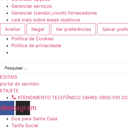
Gerenciar serviços
Gerenciar {vendor_count} fornecedores
Leia mais sobre esses objetivos
Aceitar
Negar
Ver preferências
Salvar pref
Política de Cookies
Política de privacidade
Ir
Pesquisar
para
...
o
EDITAIS
conteúdo
portal do servidor
ETA/ETE
ATENDIMENTO TELEFÔNICO 24HRS: 0800 010 20
ebook
Instagram
Doe para Santa Casa
Tarifa Social