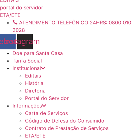
conteúdo
portal do servidor
ETA/ETE
ATENDIMENTO TELEFÔNICO 24HRS: 0800 010
2028
ebook
Instagram
Doe para Santa Casa
Tarifa Social
Institucional
Editais
História
Diretoria
Portal do Servidor
Informações
Carta de Serviços
Código de Defesa do Consumidor
Contrato de Prestação de Serviços
ETA/ETE