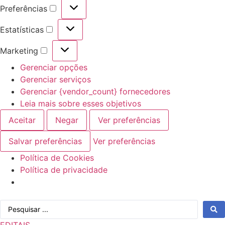
Preferências
Preferências
Estatísticas
Estatísticas
Marketing
Marketing
Gerenciar opções
Gerenciar serviços
Gerenciar {vendor_count} fornecedores
Leia mais sobre esses objetivos
Aceitar
Negar
Ver preferências
Salvar preferências
Ver preferências
Política de Cookies
Política de privacidade
Ir
Pesquisar
para
...
o
EDITAIS