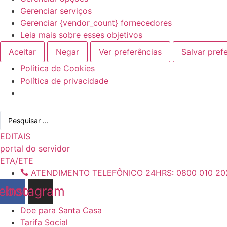
Gerenciar serviços
Gerenciar {vendor_count} fornecedores
Leia mais sobre esses objetivos
Aceitar
Negar
Ver preferências
Salvar pref
Política de Cookies
Política de privacidade
Ir
Pesquisar
para
...
o
EDITAIS
conteúdo
portal do servidor
ETA/ETE
ATENDIMENTO TELEFÔNICO 24HRS: 0800 010 20
ebook
Instagram
Doe para Santa Casa
Tarifa Social