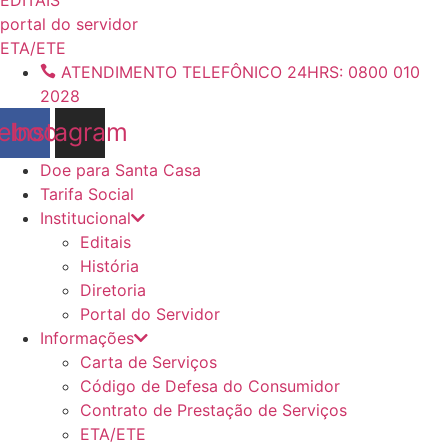
conteúdo
portal do servidor
ETA/ETE
ATENDIMENTO TELEFÔNICO 24HRS: 0800 010
2028
ebook
Instagram
Doe para Santa Casa
Tarifa Social
Institucional
Editais
História
Diretoria
Portal do Servidor
Informações
Carta de Serviços
Código de Defesa do Consumidor
Contrato de Prestação de Serviços
ETA/ETE