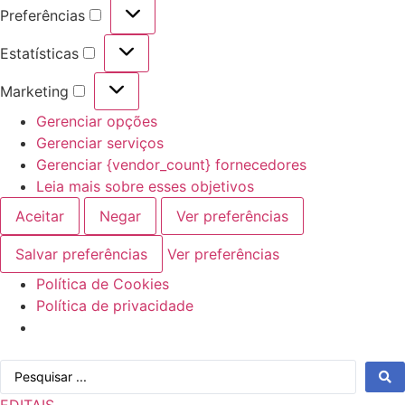
Preferências
Preferências
Estatísticas
Estatísticas
Marketing
Marketing
Gerenciar opções
Gerenciar serviços
Gerenciar {vendor_count} fornecedores
Leia mais sobre esses objetivos
Aceitar
Negar
Ver preferências
Salvar preferências
Ver preferências
Política de Cookies
Política de privacidade
Ir
Pesquisar
para
...
o
EDITAIS