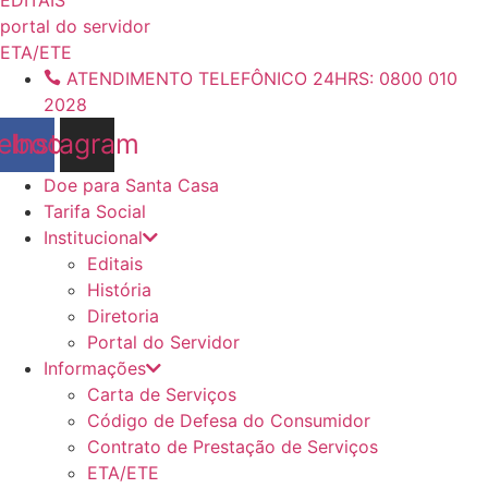
conteúdo
portal do servidor
ETA/ETE
ATENDIMENTO TELEFÔNICO 24HRS: 0800 010
2028
ebook
Instagram
Doe para Santa Casa
Tarifa Social
Institucional
Editais
História
Diretoria
Portal do Servidor
Informações
Carta de Serviços
Código de Defesa do Consumidor
Contrato de Prestação de Serviços
ETA/ETE