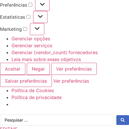
Preferências
Preferências
Estatísticas
Estatísticas
Marketing
Marketing
Gerenciar opções
Gerenciar serviços
Gerenciar {vendor_count} fornecedores
Leia mais sobre esses objetivos
Aceitar
Negar
Ver preferências
Salvar preferências
Ver preferências
Política de Cookies
Política de privacidade
Ir
Pesquisar
para
...
o
EDITAIS