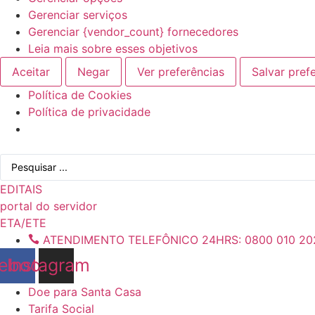
Gerenciar serviços
Gerenciar {vendor_count} fornecedores
Leia mais sobre esses objetivos
Aceitar
Negar
Ver preferências
Salvar pref
Política de Cookies
Política de privacidade
Ir
Pesquisar
para
...
o
EDITAIS
conteúdo
portal do servidor
ETA/ETE
ATENDIMENTO TELEFÔNICO 24HRS: 0800 010 20
ebook
Instagram
Doe para Santa Casa
Tarifa Social