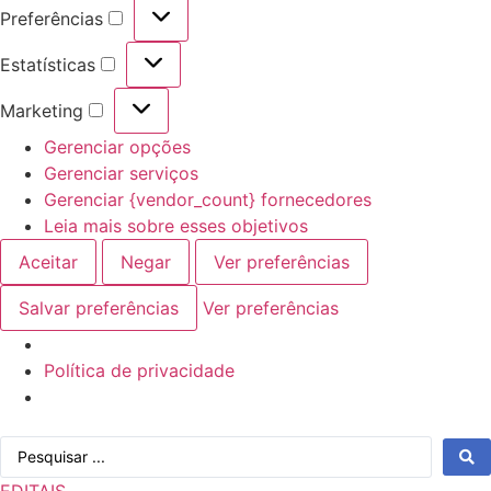
Preferências
Preferências
Estatísticas
Estatísticas
Marketing
Marketing
Gerenciar opções
Gerenciar serviços
Gerenciar {vendor_count} fornecedores
Leia mais sobre esses objetivos
Aceitar
Negar
Ver preferências
Salvar preferências
Ver preferências
Política de privacidade
Ir
Pesquisar
para
...
o
EDITAIS