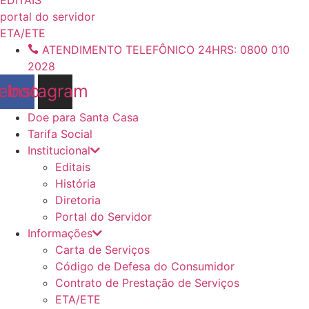
conteúdo
portal do servidor
ETA/ETE
ATENDIMENTO TELEFÔNICO 24HRS: 0800 010
2028
ebook
Instagram
Doe para Santa Casa
Tarifa Social
Institucional
Editais
História
Diretoria
Portal do Servidor
Informações
Carta de Serviços
Código de Defesa do Consumidor
Contrato de Prestação de Serviços
ETA/ETE