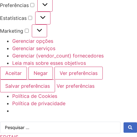
Preferências
Preferências
Estatísticas
Estatísticas
Marketing
Marketing
Gerenciar opções
Gerenciar serviços
Gerenciar {vendor_count} fornecedores
Leia mais sobre esses objetivos
Aceitar
Negar
Ver preferências
Salvar preferências
Ver preferências
Política de Cookies
Política de privacidade
Ir
Pesquisar
para
...
o
EDITAIS