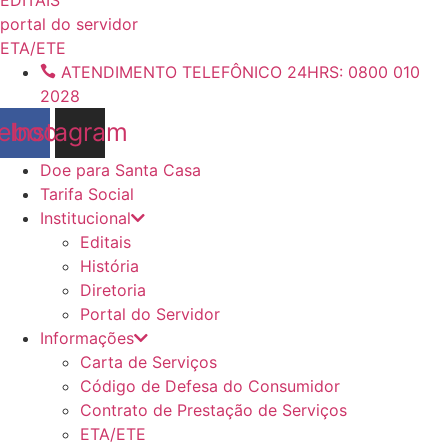
conteúdo
portal do servidor
ETA/ETE
ATENDIMENTO TELEFÔNICO 24HRS: 0800 010
2028
ebook
Instagram
Doe para Santa Casa
Tarifa Social
Institucional
Editais
História
Diretoria
Portal do Servidor
Informações
Carta de Serviços
Código de Defesa do Consumidor
Contrato de Prestação de Serviços
ETA/ETE