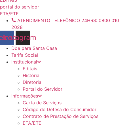
conteúdo
portal do servidor
ETA/ETE
ATENDIMENTO TELEFÔNICO 24HRS: 0800 010
2028
ebook
Instagram
Doe para Santa Casa
Tarifa Social
Institucional
Editais
História
Diretoria
Portal do Servidor
Informações
Carta de Serviços
Código de Defesa do Consumidor
Contrato de Prestação de Serviços
ETA/ETE