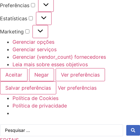
Preferências
Preferências
Estatísticas
Estatísticas
Marketing
Marketing
Gerenciar opções
Gerenciar serviços
Gerenciar {vendor_count} fornecedores
Leia mais sobre esses objetivos
Aceitar
Negar
Ver preferências
Salvar preferências
Ver preferências
Política de Cookies
Política de privacidade
Ir
Pesquisar
para
...
o
EDITAIS