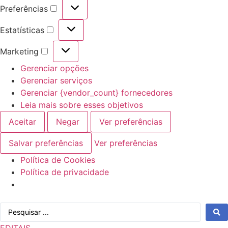
Preferências
Preferências
Estatísticas
Estatísticas
Marketing
Marketing
Gerenciar opções
Gerenciar serviços
Gerenciar {vendor_count} fornecedores
Leia mais sobre esses objetivos
Aceitar
Negar
Ver preferências
Salvar preferências
Ver preferências
Política de Cookies
Política de privacidade
Ir
Pesquisar
para
...
o
EDITAIS