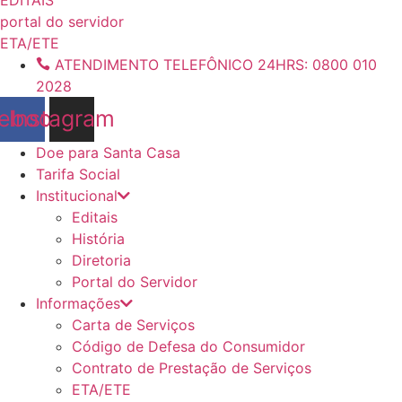
conteúdo
portal do servidor
ETA/ETE
ATENDIMENTO TELEFÔNICO 24HRS: 0800 010
2028
ebook
Instagram
Doe para Santa Casa
Tarifa Social
Institucional
Editais
História
Diretoria
Portal do Servidor
Informações
Carta de Serviços
Código de Defesa do Consumidor
Contrato de Prestação de Serviços
ETA/ETE