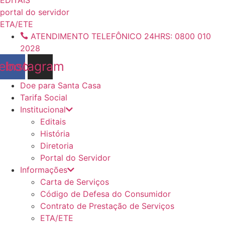
conteúdo
portal do servidor
ETA/ETE
ATENDIMENTO TELEFÔNICO 24HRS: 0800 010
2028
ebook
Instagram
Doe para Santa Casa
Tarifa Social
Institucional
Editais
História
Diretoria
Portal do Servidor
Informações
Carta de Serviços
Código de Defesa do Consumidor
Contrato de Prestação de Serviços
ETA/ETE