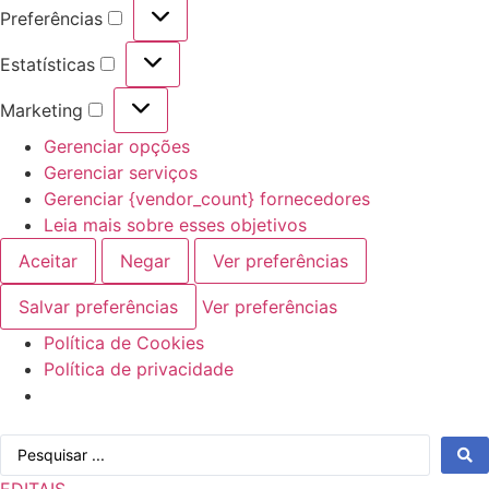
Preferências
Preferências
Estatísticas
Estatísticas
Marketing
Marketing
Gerenciar opções
Gerenciar serviços
Gerenciar {vendor_count} fornecedores
Leia mais sobre esses objetivos
Aceitar
Negar
Ver preferências
Salvar preferências
Ver preferências
Política de Cookies
Política de privacidade
Ir
Pesquisar
para
...
o
EDITAIS