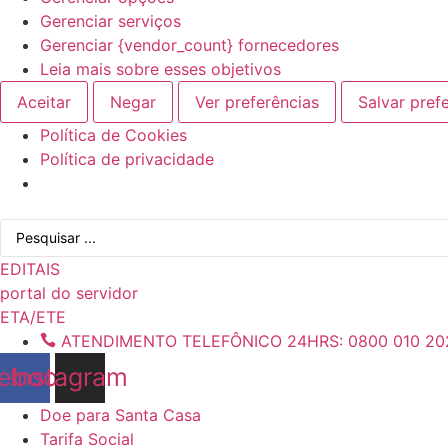
Gerenciar serviços
Gerenciar {vendor_count} fornecedores
Leia mais sobre esses objetivos
Aceitar
Negar
Ver preferências
Salvar pref
Política de Cookies
Política de privacidade
Ir
Pesquisar
para
...
o
EDITAIS
conteúdo
portal do servidor
ETA/ETE
ATENDIMENTO TELEFÔNICO 24HRS: 0800 010 20
ebook
Instagram
Doe para Santa Casa
Tarifa Social