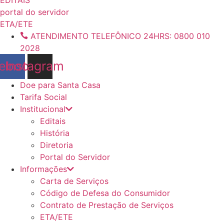
conteúdo
portal do servidor
ETA/ETE
ATENDIMENTO TELEFÔNICO 24HRS: 0800 010
2028
ebook
Instagram
Doe para Santa Casa
Tarifa Social
Institucional
Editais
História
Diretoria
Portal do Servidor
Informações
Carta de Serviços
Código de Defesa do Consumidor
Contrato de Prestação de Serviços
ETA/ETE