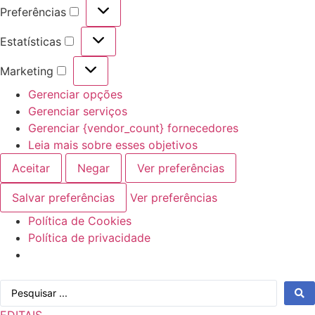
Preferências
Preferências
Estatísticas
Estatísticas
Marketing
Marketing
Gerenciar opções
Gerenciar serviços
Gerenciar {vendor_count} fornecedores
Leia mais sobre esses objetivos
Aceitar
Negar
Ver preferências
Salvar preferências
Ver preferências
Política de Cookies
Política de privacidade
Ir
Pesquisar
para
...
o
EDITAIS