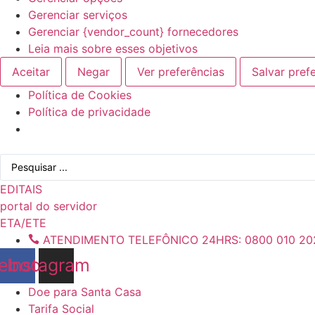
Gerenciar serviços
Gerenciar {vendor_count} fornecedores
Leia mais sobre esses objetivos
Aceitar
Negar
Ver preferências
Salvar pref
Política de Cookies
Política de privacidade
Ir
Pesquisar
para
...
o
EDITAIS
conteúdo
portal do servidor
ETA/ETE
ATENDIMENTO TELEFÔNICO 24HRS: 0800 010 20
ebook
Instagram
Doe para Santa Casa
Tarifa Social