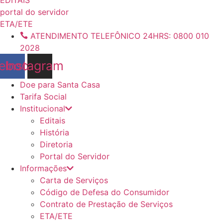
conteúdo
portal do servidor
ETA/ETE
ATENDIMENTO TELEFÔNICO 24HRS: 0800 010
2028
ebook
Instagram
Doe para Santa Casa
Tarifa Social
Institucional
Editais
História
Diretoria
Portal do Servidor
Informações
Carta de Serviços
Código de Defesa do Consumidor
Contrato de Prestação de Serviços
ETA/ETE