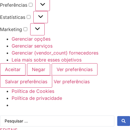
Preferências
Preferências
Estatísticas
Estatísticas
Marketing
Marketing
Gerenciar opções
Gerenciar serviços
Gerenciar {vendor_count} fornecedores
Leia mais sobre esses objetivos
Aceitar
Negar
Ver preferências
Salvar preferências
Ver preferências
Política de Cookies
Política de privacidade
Ir
Pesquisar
para
...
o
EDITAIS