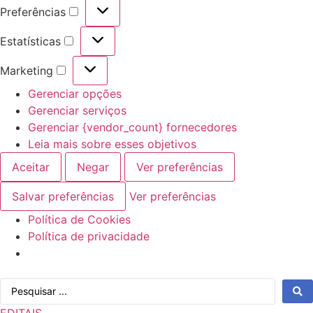
Preferências
Preferências
Estatísticas
Estatísticas
Marketing
Marketing
Gerenciar opções
Gerenciar serviços
Gerenciar {vendor_count} fornecedores
Leia mais sobre esses objetivos
Aceitar
Negar
Ver preferências
Salvar preferências
Ver preferências
Política de Cookies
Política de privacidade
Ir
Pesquisar
para
...
o
EDITAIS