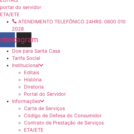
conteúdo
portal do servidor
ETA/ETE
ATENDIMENTO TELEFÔNICO 24HRS: 0800 010
2028
ebook
Instagram
Doe para Santa Casa
Tarifa Social
Institucional
Editais
História
Diretoria
Portal do Servidor
Informações
Carta de Serviços
Código de Defesa do Consumidor
Contrato de Prestação de Serviços
ETA/ETE