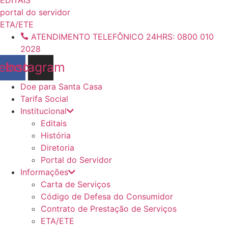
conteúdo
portal do servidor
ETA/ETE
ATENDIMENTO TELEFÔNICO 24HRS: 0800 010
2028
ebook
Instagram
Doe para Santa Casa
Tarifa Social
Institucional
Editais
História
Diretoria
Portal do Servidor
Informações
Carta de Serviços
Código de Defesa do Consumidor
Contrato de Prestação de Serviços
ETA/ETE