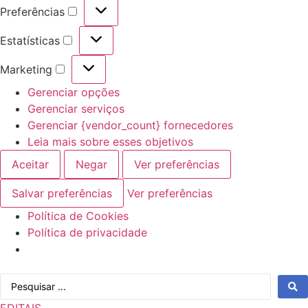
Preferências
Preferências
Estatísticas
Estatísticas
Marketing
Marketing
Gerenciar opções
Gerenciar serviços
Gerenciar {vendor_count} fornecedores
Leia mais sobre esses objetivos
Aceitar
Negar
Ver preferências
Salvar preferências
Ver preferências
Política de Cookies
Política de privacidade
Ir
Pesquisar
para
...
o
EDITAIS