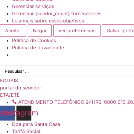
Gerenciar serviços
Gerenciar {vendor_count} fornecedores
Leia mais sobre esses objetivos
Aceitar
Negar
Ver preferências
Salvar pref
Política de Cookies
Política de privacidade
Ir
Pesquisar
para
...
o
EDITAIS
conteúdo
portal do servidor
ETA/ETE
ATENDIMENTO TELEFÔNICO 24HRS: 0800 010 20
ebook
Instagram
Doe para Santa Casa
Tarifa Social