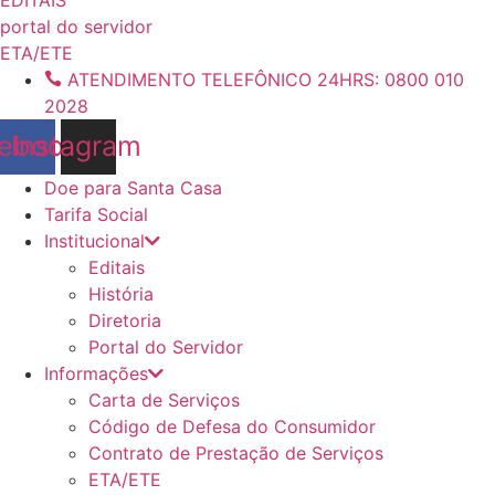
conteúdo
portal do servidor
ETA/ETE
ATENDIMENTO TELEFÔNICO 24HRS: 0800 010
2028
ebook
Instagram
Doe para Santa Casa
Tarifa Social
Institucional
Editais
História
Diretoria
Portal do Servidor
Informações
Carta de Serviços
Código de Defesa do Consumidor
Contrato de Prestação de Serviços
ETA/ETE