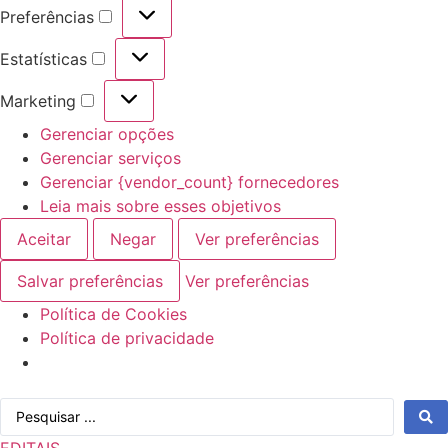
Preferências
Preferências
Estatísticas
Estatísticas
Marketing
Marketing
Gerenciar opções
Gerenciar serviços
Gerenciar {vendor_count} fornecedores
Leia mais sobre esses objetivos
Aceitar
Negar
Ver preferências
Salvar preferências
Ver preferências
Política de Cookies
Política de privacidade
Ir
Pesquisar
para
...
o
EDITAIS