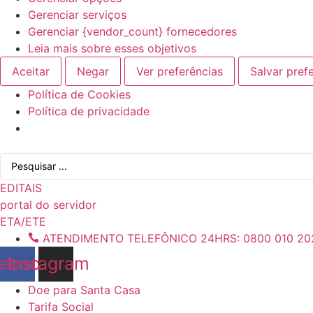
Gerenciar serviços
Gerenciar {vendor_count} fornecedores
Leia mais sobre esses objetivos
Aceitar
Negar
Ver preferências
Salvar pref
Política de Cookies
Política de privacidade
Ir
Pesquisar
para
...
o
EDITAIS
conteúdo
portal do servidor
ETA/ETE
ATENDIMENTO TELEFÔNICO 24HRS: 0800 010 20
ebook
Instagram
Doe para Santa Casa
Tarifa Social