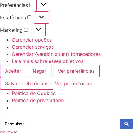
Preferências
Preferências
Estatísticas
Estatísticas
Marketing
Marketing
Gerenciar opções
Gerenciar serviços
Gerenciar {vendor_count} fornecedores
Leia mais sobre esses objetivos
Aceitar
Negar
Ver preferências
Salvar preferências
Ver preferências
Política de Cookies
Política de privacidade
Ir
Pesquisar
para
...
o
EDITAIS