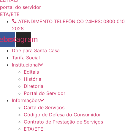
conteúdo
portal do servidor
ETA/ETE
ATENDIMENTO TELEFÔNICO 24HRS: 0800 010
2028
ebook
Instagram
Doe para Santa Casa
Tarifa Social
Institucional
Editais
História
Diretoria
Portal do Servidor
Informações
Carta de Serviços
Código de Defesa do Consumidor
Contrato de Prestação de Serviços
ETA/ETE