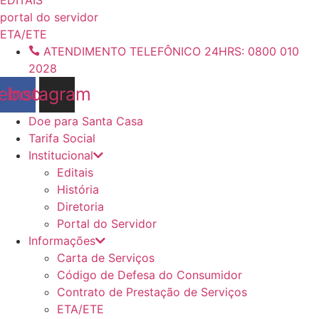
conteúdo
portal do servidor
ETA/ETE
ATENDIMENTO TELEFÔNICO 24HRS: 0800 010
2028
ebook
Instagram
Doe para Santa Casa
Tarifa Social
Institucional
Editais
História
Diretoria
Portal do Servidor
Informações
Carta de Serviços
Código de Defesa do Consumidor
Contrato de Prestação de Serviços
ETA/ETE