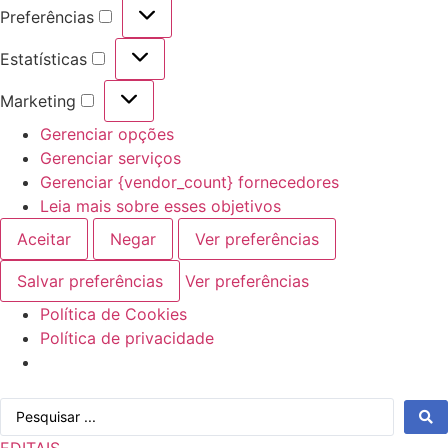
Preferências
Preferências
Estatísticas
Estatísticas
Marketing
Marketing
Gerenciar opções
Gerenciar serviços
Gerenciar {vendor_count} fornecedores
Leia mais sobre esses objetivos
Aceitar
Negar
Ver preferências
Salvar preferências
Ver preferências
Política de Cookies
Política de privacidade
Ir
Pesquisar
para
...
o
EDITAIS