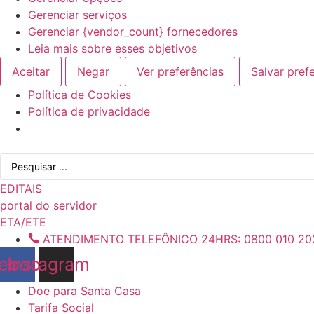
Gerenciar serviços
Gerenciar {vendor_count} fornecedores
Leia mais sobre esses objetivos
Aceitar
Negar
Ver preferências
Salvar pref
Política de Cookies
Política de privacidade
Ir
Pesquisar
para
...
o
EDITAIS
conteúdo
portal do servidor
ETA/ETE
ATENDIMENTO TELEFÔNICO 24HRS: 0800 010 20
ebook
Instagram
Doe para Santa Casa
Tarifa Social