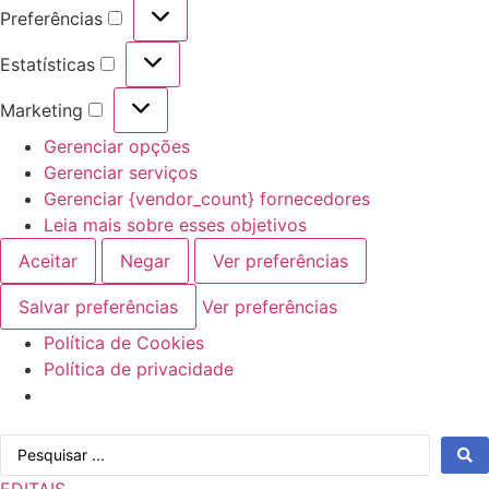
Preferências
Preferências
Estatísticas
Estatísticas
Marketing
Marketing
Gerenciar opções
Gerenciar serviços
Gerenciar {vendor_count} fornecedores
Leia mais sobre esses objetivos
Aceitar
Negar
Ver preferências
Salvar preferências
Ver preferências
Política de Cookies
Política de privacidade
Ir
Pesquisar
para
...
o
EDITAIS