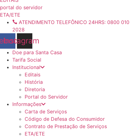
conteúdo
portal do servidor
ETA/ETE
ATENDIMENTO TELEFÔNICO 24HRS: 0800 010
2028
ebook
Instagram
Doe para Santa Casa
Tarifa Social
Institucional
Editais
História
Diretoria
Portal do Servidor
Informações
Carta de Serviços
Código de Defesa do Consumidor
Contrato de Prestação de Serviços
ETA/ETE