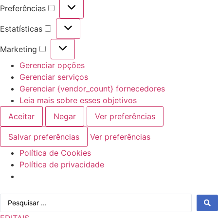
Preferências
Preferências
Estatísticas
Estatísticas
Marketing
Marketing
Gerenciar opções
Gerenciar serviços
Gerenciar {vendor_count} fornecedores
Leia mais sobre esses objetivos
Aceitar
Negar
Ver preferências
Salvar preferências
Ver preferências
Política de Cookies
Política de privacidade
Ir
Pesquisar
para
...
o
EDITAIS