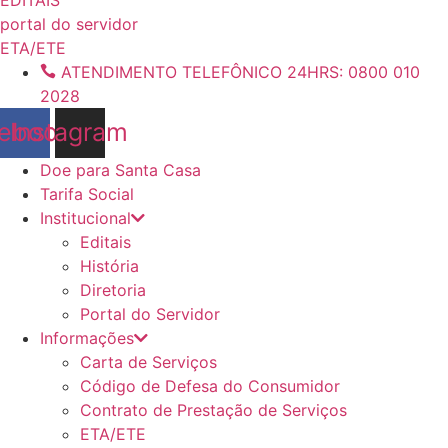
conteúdo
portal do servidor
ETA/ETE
ATENDIMENTO TELEFÔNICO 24HRS: 0800 010
2028
ebook
Instagram
Doe para Santa Casa
Tarifa Social
Institucional
Editais
História
Diretoria
Portal do Servidor
Informações
Carta de Serviços
Código de Defesa do Consumidor
Contrato de Prestação de Serviços
ETA/ETE