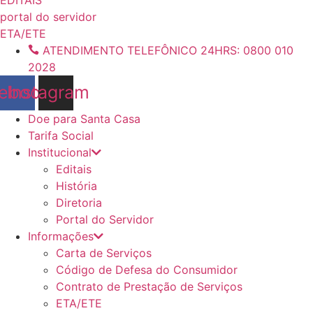
conteúdo
portal do servidor
ETA/ETE
ATENDIMENTO TELEFÔNICO 24HRS: 0800 010
2028
ebook
Instagram
Doe para Santa Casa
Tarifa Social
Institucional
Editais
História
Diretoria
Portal do Servidor
Informações
Carta de Serviços
Código de Defesa do Consumidor
Contrato de Prestação de Serviços
ETA/ETE