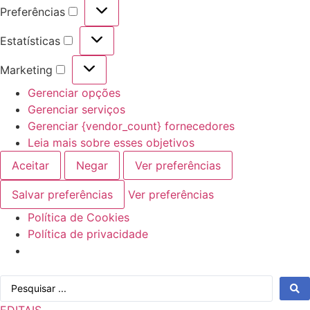
Preferências
Preferências
Estatísticas
Estatísticas
Marketing
Marketing
Gerenciar opções
Gerenciar serviços
Gerenciar {vendor_count} fornecedores
Leia mais sobre esses objetivos
Aceitar
Negar
Ver preferências
Salvar preferências
Ver preferências
Política de Cookies
Política de privacidade
Ir
Pesquisar
para
...
o
EDITAIS