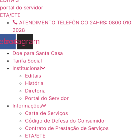
conteúdo
portal do servidor
ETA/ETE
ATENDIMENTO TELEFÔNICO 24HRS: 0800 010
2028
ebook
Instagram
Doe para Santa Casa
Tarifa Social
Institucional
Editais
História
Diretoria
Portal do Servidor
Informações
Carta de Serviços
Código de Defesa do Consumidor
Contrato de Prestação de Serviços
ETA/ETE