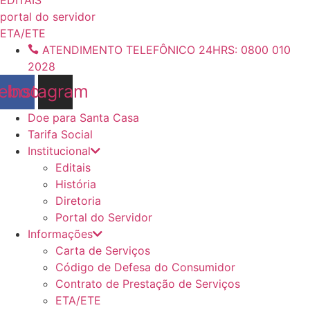
conteúdo
portal do servidor
ETA/ETE
ATENDIMENTO TELEFÔNICO 24HRS: 0800 010
2028
ebook
Instagram
Doe para Santa Casa
Tarifa Social
Institucional
Editais
História
Diretoria
Portal do Servidor
Informações
Carta de Serviços
Código de Defesa do Consumidor
Contrato de Prestação de Serviços
ETA/ETE