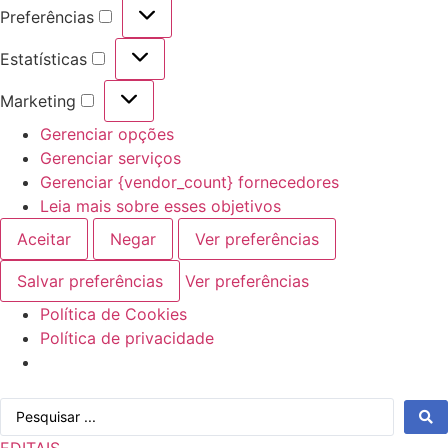
Preferências
Preferências
Estatísticas
Estatísticas
Marketing
Marketing
Gerenciar opções
Gerenciar serviços
Gerenciar {vendor_count} fornecedores
Leia mais sobre esses objetivos
Aceitar
Negar
Ver preferências
Salvar preferências
Ver preferências
Política de Cookies
Política de privacidade
Ir
Pesquisar
para
...
o
EDITAIS