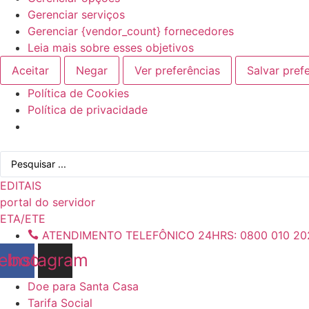
Gerenciar serviços
Gerenciar {vendor_count} fornecedores
Leia mais sobre esses objetivos
Aceitar
Negar
Ver preferências
Salvar pref
Política de Cookies
Política de privacidade
Ir
Pesquisar
para
...
o
EDITAIS
conteúdo
portal do servidor
ETA/ETE
ATENDIMENTO TELEFÔNICO 24HRS: 0800 010 20
ebook
Instagram
Doe para Santa Casa
Tarifa Social