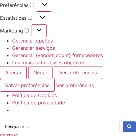
Preferências
Preferências
Estatísticas
Estatísticas
Marketing
Marketing
Gerenciar opções
Gerenciar serviços
Gerenciar {vendor_count} fornecedores
Leia mais sobre esses objetivos
Aceitar
Negar
Ver preferências
Salvar preferências
Ver preferências
Política de Cookies
Política de privacidade
Ir
Pesquisar
para
...
o
EDITAIS