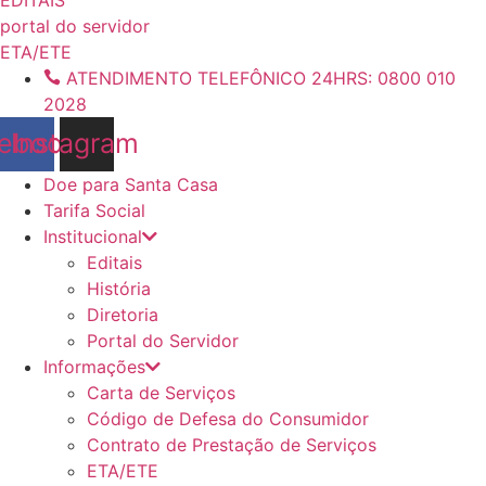
conteúdo
portal do servidor
ETA/ETE
ATENDIMENTO TELEFÔNICO 24HRS: 0800 010
2028
ebook
Instagram
Doe para Santa Casa
Tarifa Social
Institucional
Editais
História
Diretoria
Portal do Servidor
Informações
Carta de Serviços
Código de Defesa do Consumidor
Contrato de Prestação de Serviços
ETA/ETE