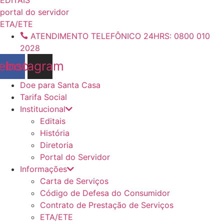
conteúdo
portal do servidor
ETA/ETE
ATENDIMENTO TELEFÔNICO 24HRS: 0800 010
2028
ebook
Instagram
Doe para Santa Casa
Tarifa Social
Institucional
Editais
História
Diretoria
Portal do Servidor
Informações
Carta de Serviços
Código de Defesa do Consumidor
Contrato de Prestação de Serviços
ETA/ETE