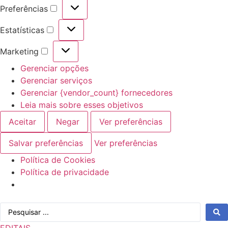
Preferências
Preferências
Estatísticas
Estatísticas
Marketing
Marketing
Gerenciar opções
Gerenciar serviços
Gerenciar {vendor_count} fornecedores
Leia mais sobre esses objetivos
Aceitar
Negar
Ver preferências
Salvar preferências
Ver preferências
Política de Cookies
Política de privacidade
Ir
Pesquisar
para
...
o
EDITAIS