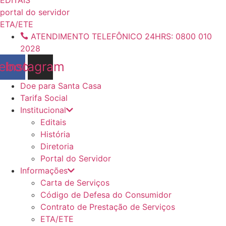
conteúdo
portal do servidor
ETA/ETE
ATENDIMENTO TELEFÔNICO 24HRS: 0800 010
2028
ebook
Instagram
Doe para Santa Casa
Tarifa Social
Institucional
Editais
História
Diretoria
Portal do Servidor
Informações
Carta de Serviços
Código de Defesa do Consumidor
Contrato de Prestação de Serviços
ETA/ETE