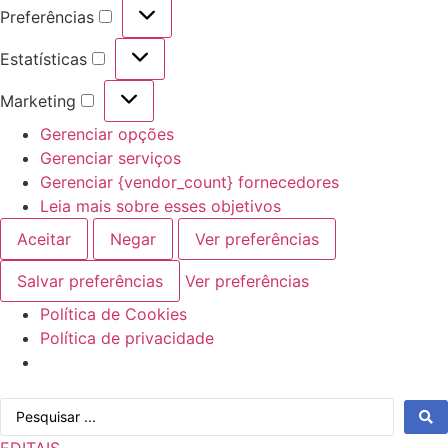
Preferências
Preferências
Estatísticas
Estatísticas
Marketing
Marketing
Gerenciar opções
Gerenciar serviços
Gerenciar {vendor_count} fornecedores
Leia mais sobre esses objetivos
Aceitar
Negar
Ver preferências
Salvar preferências
Ver preferências
Política de Cookies
Política de privacidade
Ir
Pesquisar
para
...
o
EDITAIS