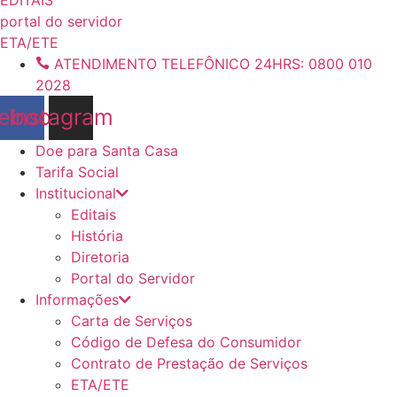
conteúdo
portal do servidor
ETA/ETE
ATENDIMENTO TELEFÔNICO 24HRS: 0800 010
2028
ebook
Instagram
Doe para Santa Casa
Tarifa Social
Institucional
Editais
História
Diretoria
Portal do Servidor
Informações
Carta de Serviços
Código de Defesa do Consumidor
Contrato de Prestação de Serviços
ETA/ETE