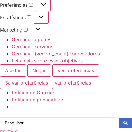
Preferências
Preferências
Estatísticas
Estatísticas
Marketing
Marketing
Gerenciar opções
Gerenciar serviços
Gerenciar {vendor_count} fornecedores
Leia mais sobre esses objetivos
Aceitar
Negar
Ver preferências
Salvar preferências
Ver preferências
Política de Cookies
Política de privacidade
Ir
Pesquisar
para
...
o
EDITAIS