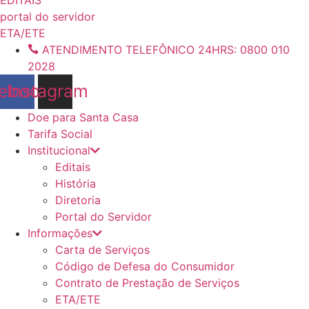
conteúdo
portal do servidor
ETA/ETE
ATENDIMENTO TELEFÔNICO 24HRS: 0800 010
2028
ebook
Instagram
Doe para Santa Casa
Tarifa Social
Institucional
Editais
História
Diretoria
Portal do Servidor
Informações
Carta de Serviços
Código de Defesa do Consumidor
Contrato de Prestação de Serviços
ETA/ETE