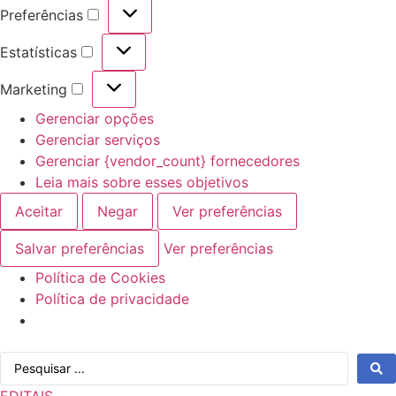
Preferências
Preferências
Estatísticas
Estatísticas
Marketing
Marketing
Gerenciar opções
Gerenciar serviços
Gerenciar {vendor_count} fornecedores
Leia mais sobre esses objetivos
Aceitar
Negar
Ver preferências
Salvar preferências
Ver preferências
Política de Cookies
Política de privacidade
Ir
Pesquisar
para
...
o
EDITAIS