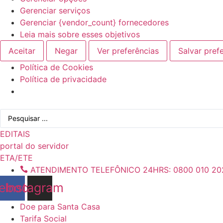
Gerenciar serviços
Gerenciar {vendor_count} fornecedores
Leia mais sobre esses objetivos
Aceitar
Negar
Ver preferências
Salvar pref
Política de Cookies
Política de privacidade
Ir
Pesquisar
para
...
o
EDITAIS
conteúdo
portal do servidor
ETA/ETE
ATENDIMENTO TELEFÔNICO 24HRS: 0800 010 20
ebook
Instagram
Doe para Santa Casa
Tarifa Social