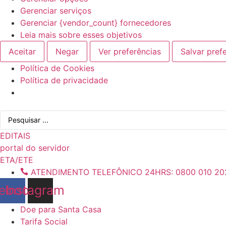
Gerenciar serviços
Gerenciar {vendor_count} fornecedores
Leia mais sobre esses objetivos
Aceitar
Negar
Ver preferências
Salvar pref
Política de Cookies
Política de privacidade
Ir
Pesquisar
para
...
o
EDITAIS
conteúdo
portal do servidor
ETA/ETE
ATENDIMENTO TELEFÔNICO 24HRS: 0800 010 20
ebook
Instagram
Doe para Santa Casa
Tarifa Social