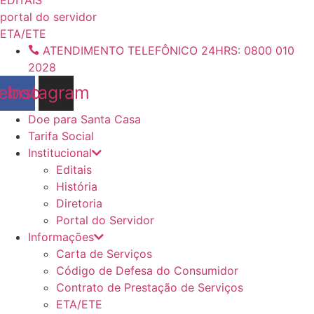
conteúdo
portal do servidor
ETA/ETE
ATENDIMENTO TELEFÔNICO 24HRS: 0800 010
2028
ebook
Instagram
Doe para Santa Casa
Tarifa Social
Institucional
Editais
História
Diretoria
Portal do Servidor
Informações
Carta de Serviços
Código de Defesa do Consumidor
Contrato de Prestação de Serviços
ETA/ETE