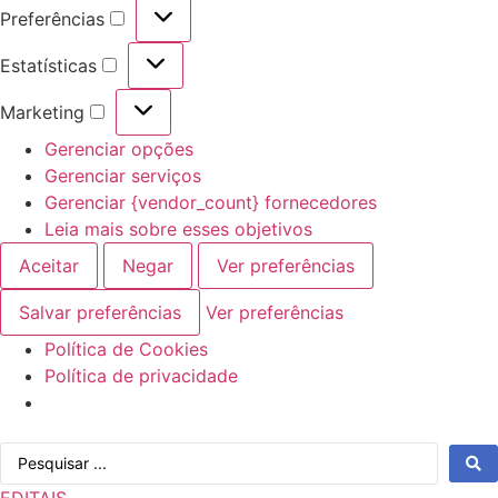
Preferências
Preferências
Estatísticas
Estatísticas
Marketing
Marketing
Gerenciar opções
Gerenciar serviços
Gerenciar {vendor_count} fornecedores
Leia mais sobre esses objetivos
Aceitar
Negar
Ver preferências
Salvar preferências
Ver preferências
Política de Cookies
Política de privacidade
Ir
Pesquisar
para
...
o
EDITAIS