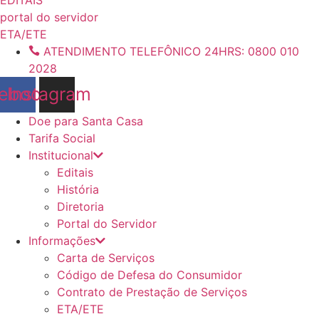
conteúdo
portal do servidor
ETA/ETE
ATENDIMENTO TELEFÔNICO 24HRS: 0800 010
2028
ebook
Instagram
Doe para Santa Casa
Tarifa Social
Institucional
Editais
História
Diretoria
Portal do Servidor
Informações
Carta de Serviços
Código de Defesa do Consumidor
Contrato de Prestação de Serviços
ETA/ETE