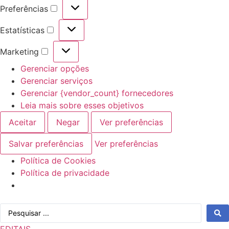
Preferências
Preferências
Estatísticas
Estatísticas
Marketing
Marketing
Gerenciar opções
Gerenciar serviços
Gerenciar {vendor_count} fornecedores
Leia mais sobre esses objetivos
Aceitar
Negar
Ver preferências
Salvar preferências
Ver preferências
Política de Cookies
Política de privacidade
Ir
Pesquisar
para
...
o
EDITAIS