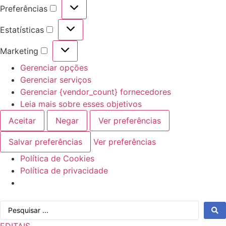
Preferências
Preferências
Estatísticas
Estatísticas
Marketing
Marketing
Gerenciar opções
Gerenciar serviços
Gerenciar {vendor_count} fornecedores
Leia mais sobre esses objetivos
Aceitar
Negar
Ver preferências
Salvar preferências
Ver preferências
Política de Cookies
Política de privacidade
Ir
Pesquisar
para
...
o
EDITAIS