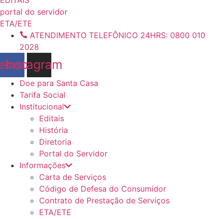
conteúdo
portal do servidor
ETA/ETE
ATENDIMENTO TELEFÔNICO 24HRS: 0800 010
2028
ebook
Instagram
Doe para Santa Casa
Tarifa Social
Institucional
Editais
História
Diretoria
Portal do Servidor
Informações
Carta de Serviços
Código de Defesa do Consumidor
Contrato de Prestação de Serviços
ETA/ETE