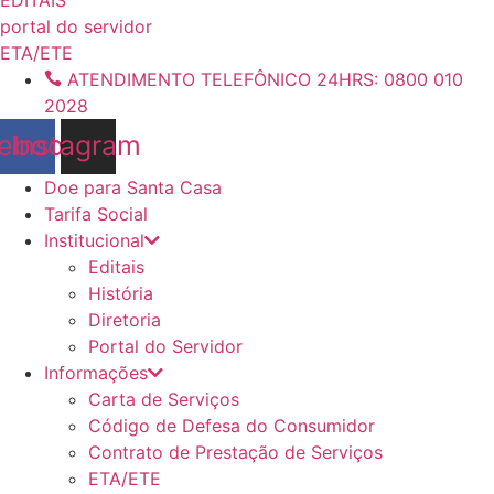
conteúdo
portal do servidor
ETA/ETE
ATENDIMENTO TELEFÔNICO 24HRS: 0800 010
2028
ebook
Instagram
Doe para Santa Casa
Tarifa Social
Institucional
Editais
História
Diretoria
Portal do Servidor
Informações
Carta de Serviços
Código de Defesa do Consumidor
Contrato de Prestação de Serviços
ETA/ETE