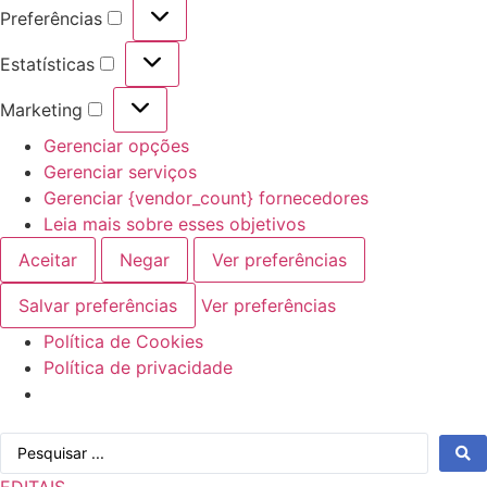
Preferências
Preferências
Estatísticas
Estatísticas
Marketing
Marketing
Gerenciar opções
Gerenciar serviços
Gerenciar {vendor_count} fornecedores
Leia mais sobre esses objetivos
Aceitar
Negar
Ver preferências
Salvar preferências
Ver preferências
Política de Cookies
Política de privacidade
Ir
Pesquisar
para
...
o
EDITAIS